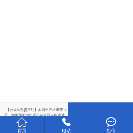
【合规与免责声明】本网站严格遵守《中华人民共和国广告法》，尽力规范用
语。如页面不慎出现不符合规定的表述，敬请联系我们，将立即更正；相关内容



仅供参考，不构成交易依据。
本站部分素材来自网络，如有侵权，请联系删除。
首页
电话
短信